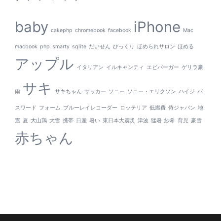
baby
iPhone
cakephp
chromebook
facebook
Mac
macbook
php
smarty
sqlite
だいせん
びっくり
ほめられサロン
ほめる
アップル
イタリアン
イルキャンティ
エビバーガー
ゲリラ豪
サキ
雨
サキちゃん
サッカー
ソニー
ソニー・エリクソン
ハイジ
パ
スワード
フォーム
ブルーレイレコーダー
ロッテリア
低燃費
侍ジャパン
地
震
夏
大山鶏
大雪
携帯
日産
暑い
東日本大震災
津波
猛暑
紗希
育児
豪雪
赤ちゃん