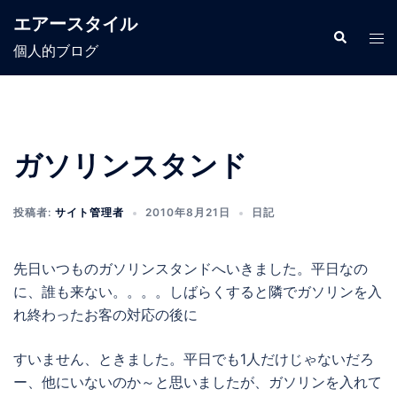
コ
エアースタイル
ン
検
ト
索
個人的ブログ
テ
グ
ン
ル
ツ
メ
へ
ニ
ス
ュ
ガソリンスタンド
キ
ー
ッ
投稿者:
サイト管理者
2010年8月21日
日記
プ
先日いつものガソリンスタンドへいきました。平日なの
に、誰も来ない。。。。しばらくすると隣でガソリンを入
れ終わったお客の対応の後に
すいません、ときました。平日でも1人だけじゃないだろ
ー、他にいないのか～と思いましたが、ガソリンを入れて