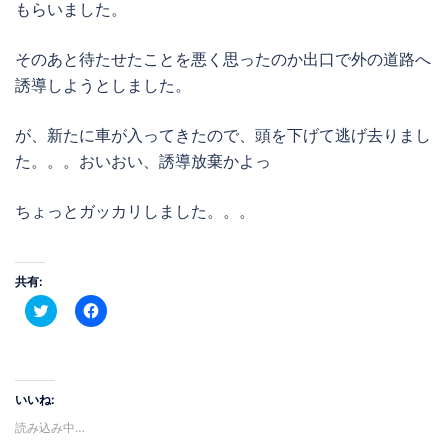
もらいました。
そのあと待たせたことを悪く思ったのか出口で外の道路へ
誘導しようとしました。
が、新たに車が入ってきたので、頭を下げて逃げ去りまし
た。。。おいおい、誘導放棄かよっ
ちょっとガッカリしました。。。
共有:
ク
Facebook
リ
で
ッ
共
ク
有
し
す
て
る
Twitter
に
で
は
いいね:
共
ク
有
リ
読み込み中…
(新
ッ