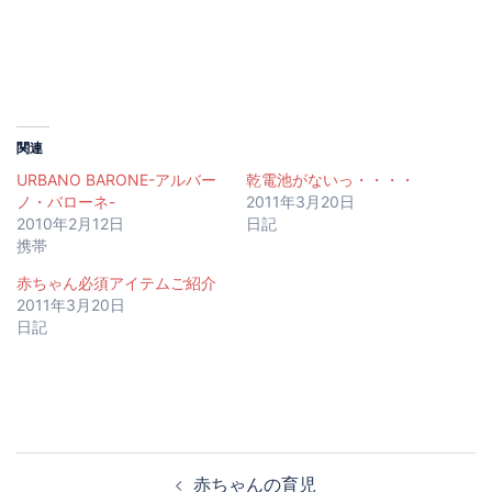
し
ク
い
し
ウ
て
ィ
く
ン
だ
ド
さ
ウ
い
で
(新
開
し
き
い
ま
ウ
関連
す)
ィ
ン
URBANO BARONE-アルバー
乾電池がないっ・・・・
ド
ノ・バローネ-
2011年3月20日
ウ
で
2010年2月12日
日記
開
携帯
き
ま
す)
赤ちゃん必須アイテムご紹介
2011年3月20日
日記
投
赤ちゃんの育児