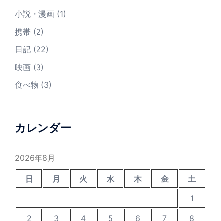
小説・漫画
(1)
携帯
(2)
日記
(22)
映画
(3)
食べ物
(3)
カレンダー
2026年8月
日
月
火
水
木
金
土
1
2
3
4
5
6
7
8