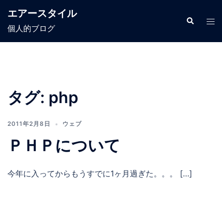
コ
エアースタイル
ン
検
ト
索
個人的ブログ
テ
グ
ン
ル
ツ
メ
へ
ニ
ス
ュ
タグ:
php
キ
ー
ッ
プ
2011年2月8日
ウェブ
ＰＨＰについて
今年に入ってからもうすでに1ヶ月過ぎた。。。 […]