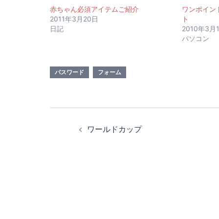
す)
ィ
ン
赤ちゃん必須アイテムご紹介
ワンポイン
ド
2011年3月20日
ト
ウ
で
日記
2010年3月
開
パソコン
き
ま
す)
パスワード
フォーム
投
ワールドカップ
稿
ナ
ビ
ゲ