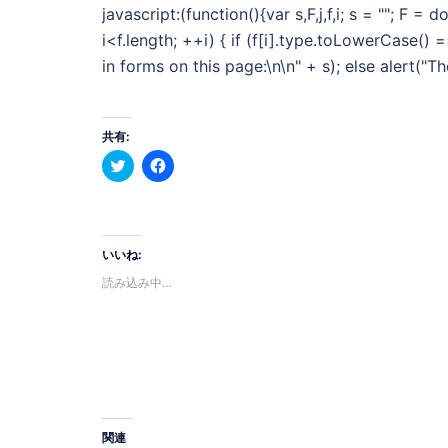
javascript:(function(){var s,F,j,f,i; s = ""; F = 
i<f.length; ++i) { if (f[i].type.toLowerCase() =
in forms on this page:\n\n" + s); else alert("T
共有:
ク
Facebook
リ
で
ッ
共
ク
有
し
す
て
る
Twitter
に
で
は
いいね:
共
ク
有
リ
読み込み中…
(新
ッ
し
ク
い
し
ウ
て
ィ
く
ン
だ
ド
さ
ウ
い
で
(新
開
し
き
い
ま
ウ
関連