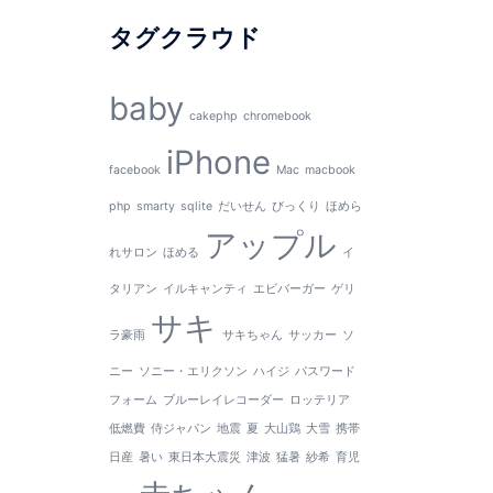
タグクラウド
baby
cakephp
chromebook
iPhone
facebook
Mac
macbook
php
smarty
sqlite
だいせん
びっくり
ほめら
アップル
れサロン
ほめる
イ
タリアン
イルキャンティ
エビバーガー
ゲリ
サキ
ラ豪雨
サキちゃん
サッカー
ソ
ニー
ソニー・エリクソン
ハイジ
パスワード
フォーム
ブルーレイレコーダー
ロッテリア
低燃費
侍ジャパン
地震
夏
大山鶏
大雪
携帯
日産
暑い
東日本大震災
津波
猛暑
紗希
育児