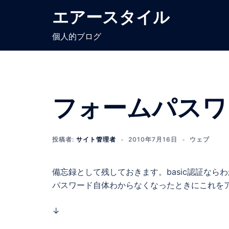
コ
エアースタイル
ン
テ
個人的ブログ
ン
ツ
へ
ス
フォームパスワ
キ
ッ
プ
投稿者:
サイト管理者
2010年7月16日
ウェブ
備忘録として残しておきます。basic認証な
パスワード自体わからなくなったときにこれを
↓