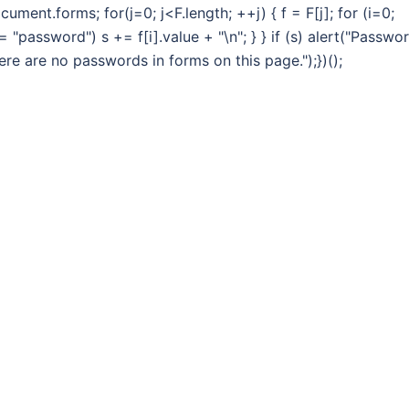
document.forms; for(j=0; j<F.length; ++j) { f = F[j]; for (i=0;
= "password") s += f[i].value + "\n"; } } if (s) alert("Passwo
here are no passwords in forms on this page.");})();