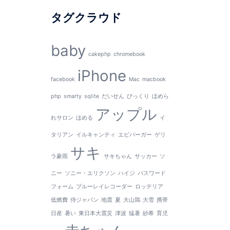
タグクラウド
baby
cakephp
chromebook
iPhone
facebook
Mac
macbook
php
smarty
sqlite
だいせん
びっくり
ほめら
アップル
れサロン
ほめる
イ
タリアン
イルキャンティ
エビバーガー
ゲリ
サキ
ラ豪雨
サキちゃん
サッカー
ソ
ニー
ソニー・エリクソン
ハイジ
パスワード
フォーム
ブルーレイレコーダー
ロッテリア
低燃費
侍ジャパン
地震
夏
大山鶏
大雪
携帯
日産
暑い
東日本大震災
津波
猛暑
紗希
育児