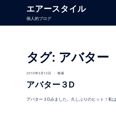
コ
エアースタイル
ン
テ
個人的ブログ
ン
ツ
へ
ス
キ
タグ:
アバター
ッ
プ
2010年2月13日
映画
アバター３D
アバター３Dみました。久しぶりのヒット！私は 